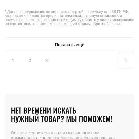
* Данное предложение не является офертой по смыслу ст. 435 ГК РФ,
все расчеты являются предварительными, а точную стоимость и
наличие конкретного товара необходимо уточнять у наших менеджеров
по контактным телефонам и с помощью формы обратной связи.
Показать ещё
1
2
3
НЕТ ВРЕМЕНИ ИСКАТЬ
НУЖНЫЙ ТОВАР? МЫ ПОМОЖЕМ!
Оставьте свои контакты и мы вышлем вам
коммерческое предложение на интересующую вас